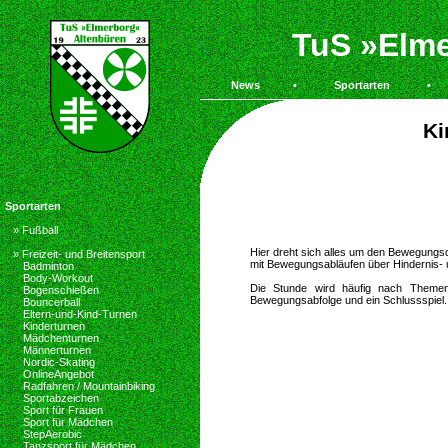
TuS »Elme
News
•
Sportarten
•
Ki
Sportarten
» Fußball
Hier dreht sich alles um den Bewegungs
» Freizeit- und Breitensport
mit Bewegungsabläufen über Hindernis-
Badminton
Body-Workout
Die Stunde wird häufig nach Themen (
Bogenschießen
Bewegungsabfolge und ein Schlussspiel.
Bouncerball
Eltern-und-Kind-Turnen
Kinderturnen
Mädchenturnen
Männerturnen
Nordic-Skating
OnlineAngebot
Radfahren / Mountainbiking
Sportabzeichen
Sport für Frauen
Sport für Mädchen
StepAerobic
Tanzsport für Mädchen